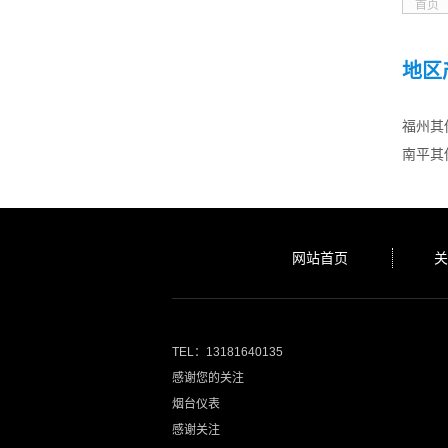
首页
地区
福州其
南平其
网站首页
关
TEL：13181640135
感谢您的关注
烟台仪表
感谢关注