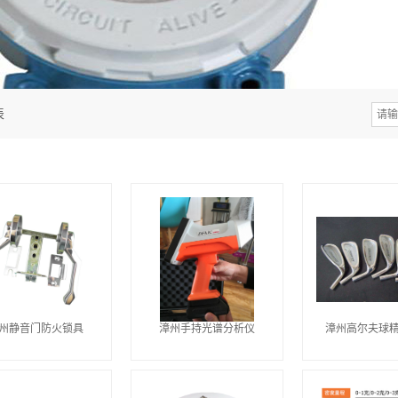
表
州静音门防火锁具
漳州手持光谱分析仪
漳州高尔夫球