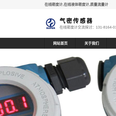
在线密度计,在线液体密度计,质量流量计
气密传感器
在线密度计交流探讨：131-8164-01
网站首页
关于我们