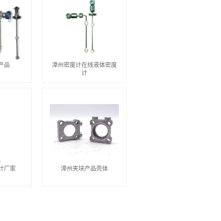
产品
漳州密度计在线液体密度
计
计厂家
漳州夹块产品壳体