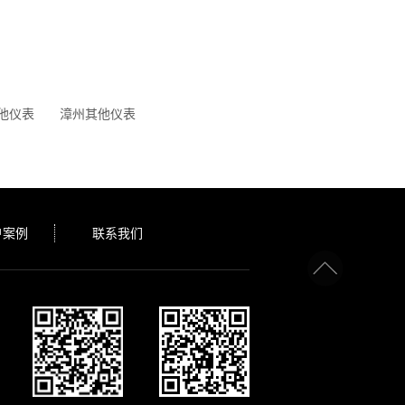
他仪表
漳州其他仪表
户案例
联系我们