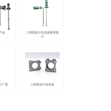
产品
三明密度计在线液体密度
计
计厂家
三明夹块产品壳体