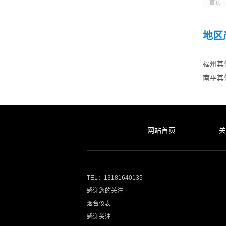
首页
地区
福州其
南平其
网站首页
关
TEL：13181640135
感谢您的关注
烟台仪表
感谢关注