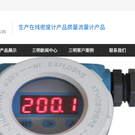
生产在线密度计产品质量流量计产品
35
产品展示
三明新闻中心
三明客户案例
联系我们