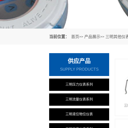
当前位置：
首页
产品展示
三明其他仪
>>
>>
供应产品
SUPPLY PRODUCTS
三明压力仪表系列
三明流量仪表系列
三
三明液位物位仪表