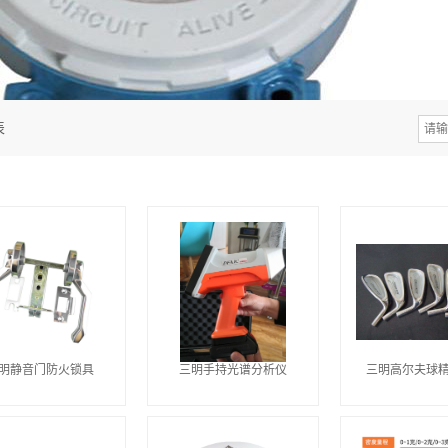
表
明静音门防火锁具
三明手持光谱分析仪
三明高尔夫球