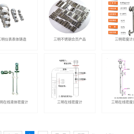
三明仪表表体铸造
三明不锈钢合页产品
三明密度计
明在线液体密度计
三明在线密度计
三明在线密度